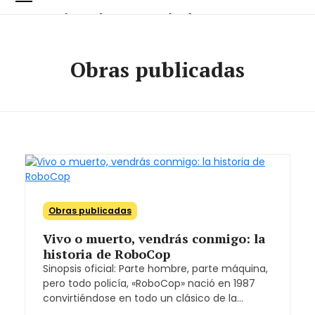
Skip
Open
Close
Octavio López Sanjuán
to
content
mobile
mobile
menu
menu
Obras publicadas
Obras publicadas
Vivo o muerto, vendrás conmigo: la
historia de RoboCop
Sinopsis oficial: Parte hombre, parte máquina,
pero todo policía, «RoboCop» nació en 1987
convirtiéndose en todo un clásico de la…