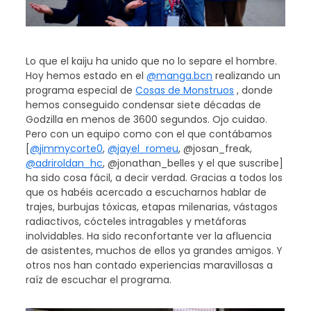
Lo que el kaiju ha unido que no lo separe el hombre.
Hoy hemos estado en el
@manga.bcn
realizando un
programa especial de
Cosas de Monstruos
, donde
hemos conseguido condensar siete décadas de
Godzilla en menos de 3600 segundos. Ojo cuidao.
Pero con un equipo como con el que contábamos
[
@jimmycorte0
,
@jayel_romeu
, @josan_freak,
@adriroldan_hc
, @jonathan_belles y el que suscribe]
ha sido cosa fácil, a decir verdad. Gracias a todos los
que os habéis acercado a escucharnos hablar de
trajes, burbujas tóxicas, etapas milenarias, vástagos
radiactivos, cócteles intragables y metáforas
inolvidables. Ha sido reconfortante ver la afluencia
de asistentes, muchos de ellos ya grandes amigos. Y
otros nos han contado experiencias maravillosas a
raíz de escuchar el programa.