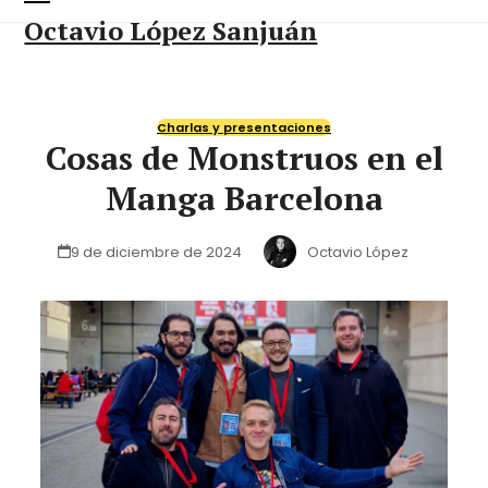
Skip
Open
Close
Octavio López Sanjuán
to
content
mobile
mobile
menu
menu
Charlas y presentaciones
Cosas de Monstruos en el
Manga Barcelona
9 de diciembre de 2024
Octavio López