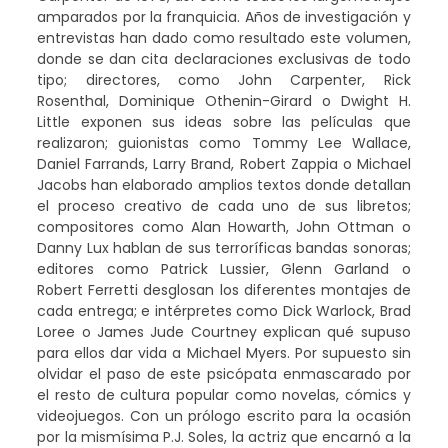
amparados por la franquicia. Años de investigación y
entrevistas han dado como resultado este volumen,
donde se dan cita declaraciones exclusivas de todo
tipo; directores, como John Carpenter, Rick
Rosenthal, Dominique Othenin-Girard o Dwight H.
Little exponen sus ideas sobre las películas que
realizaron; guionistas como Tommy Lee Wallace,
Daniel Farrands, Larry Brand, Robert Zappia o Michael
Jacobs han elaborado amplios textos donde detallan
el proceso creativo de cada uno de sus libretos;
compositores como Alan Howarth, John Ottman o
Danny Lux hablan de sus terroríficas bandas sonoras;
editores como Patrick Lussier, Glenn Garland o
Robert Ferretti desglosan los diferentes montajes de
cada entrega; e intérpretes como Dick Warlock, Brad
Loree o James Jude Courtney explican qué supuso
para ellos dar vida a Michael Myers. Por supuesto sin
olvidar el paso de este psicópata enmascarado por
el resto de cultura popular como novelas, cómics y
videojuegos. Con un prólogo escrito para la ocasión
por la mismísima P.J. Soles, la actriz que encarnó a la