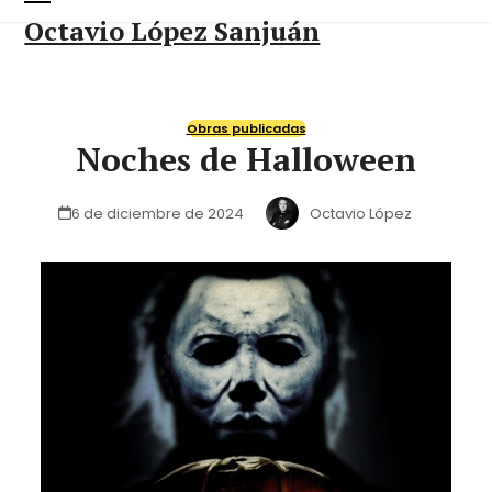
Skip
Open
Close
Octavio López Sanjuán
to
content
mobile
mobile
menu
menu
Obras publicadas
Noches de Halloween
6 de diciembre de 2024
Octavio López