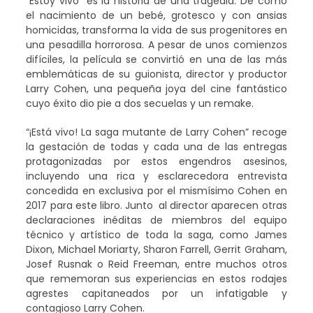
“Estoy vivo” es la historia de una tragedia. De cómo
el nacimiento de un bebé, grotesco y con ansias
homicidas, transforma la vida de sus progenitores en
una pesadilla horrorosa. A pesar de unos comienzos
difíciles, la película se convirtió en una de las más
emblemáticas de su guionista, director y productor
Larry Cohen, una pequeña joya del cine fantástico
cuyo éxito dio pie a dos secuelas y un remake.
“¡Está vivo! La saga mutante de Larry Cohen” recoge
la gestación de todas y cada una de las entregas
protagonizadas por estos engendros asesinos,
incluyendo una rica y esclarecedora entrevista
concedida en exclusiva por el mismísimo Cohen en
2017 para este libro. Junto al director aparecen otras
declaraciones inéditas de miembros del equipo
técnico y artístico de toda la saga, como James
Dixon, Michael Moriarty, Sharon Farrell, Gerrit Graham,
Josef Rusnak o Reid Freeman, entre muchos otros
que rememoran sus experiencias en estos rodajes
agrestes capitaneados por un infatigable y
contagioso Larry Cohen.