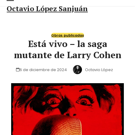
Skip
Open
Close
Octavio López Sanjuán
to
content
mobile
mobile
menu
menu
Obras publicadas
Está vivo – la saga
mutante de Larry Cohen
6 de diciembre de 2024
Octavio López