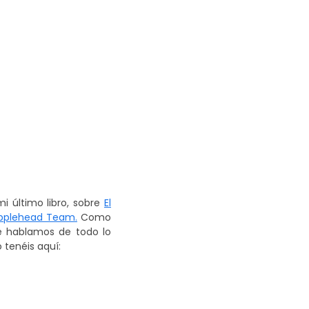
i último libro, sobre
El
pplehead Team
.
Como
e hablamos de todo lo
o tenéis aquí: