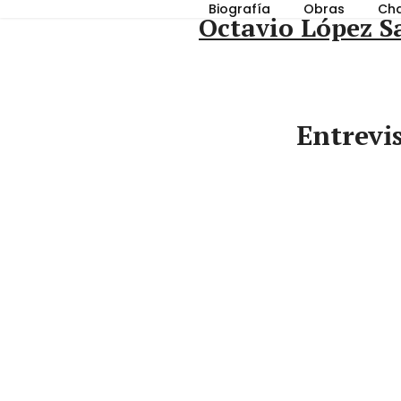
Skip
Biografía
Obras
Cha
Octavio López S
to
content
Entrevis