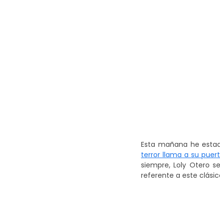
Esta mañana he esta
terror llama a su puer
siempre,
Loly Otero
se
referente a este clásico