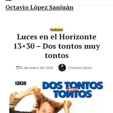
Skip
Open
Close
Octavio López Sanjuán
to
content
mobile
mobile
menu
menu
Podcast
Luces en el Horizonte
13×30 – Dos tontos muy
tontos
25 de enero de 2025
Octavio López