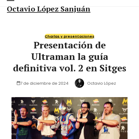
Skip
Open
Close
Octavio López Sanjuán
to
content
mobile
mobile
menu
menu
Charlas y presentaciones
Presentación de
Ultraman la guía
definitiva vol. 2 en Sitges
7 de diciembre de 2024
Octavio López